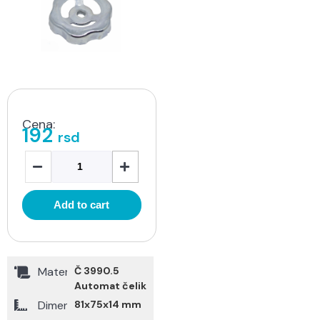
Cena:
192
rsd
Add to cart
Materijal
Č 3990.5
Automat čelik
Dimenzije
81x75x14 mm