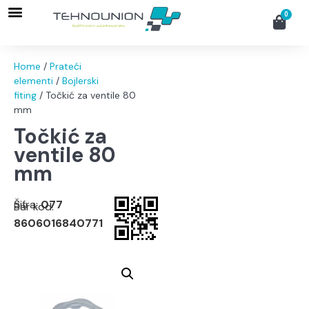
0
Home
/
Prateći
elementi
/
Bojlerski
fiting
/ Točkić za ventile 80
mm
Točkić za
ventile 80
mm
Šifra:
077
Bar kod:
8606016840771