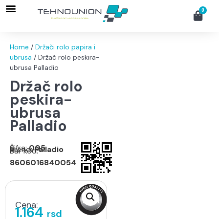
0
Home
/
Držači rolo papira i
ubrusa
/ Držač rolo peskira-
ubrusa Palladio
Držač rolo
peskira-
ubrusa
Palladio
Šifra:
005
Brend:
Palladio
Bar kod:
8606016840054
Cena:
1.164
rsd