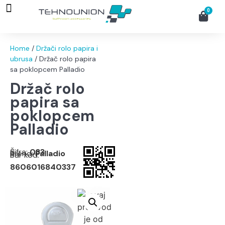
Okovi za vojne sanduke
Web Shop
0
Home
/
Držači rolo papira i
ubrusa
/ Držač rolo papira
sa poklopcem Palladio
Držač rolo
papira sa
poklopcem
Palladio
Šifra:
033
Brend:
Palladio
Bar kod:
8606016840337