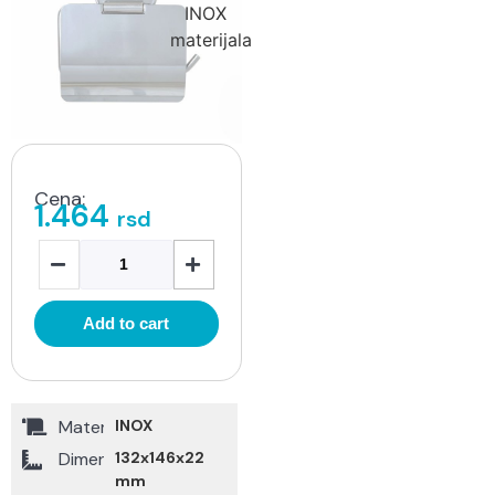
Cena:
1.464
rsd
Add to cart
Materijal
INOX
Dimenzije
132x146x22
mm