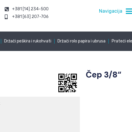
+381 [14] 234-500
Navigacija
+381 [63] 207-706
Držači peškira i rukohvati
Držači rolo papira i ubrusa
Prateći el
Čep 3/8“
k