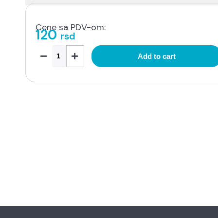
Cene sa PDV-om:
120
rsd
Add to cart