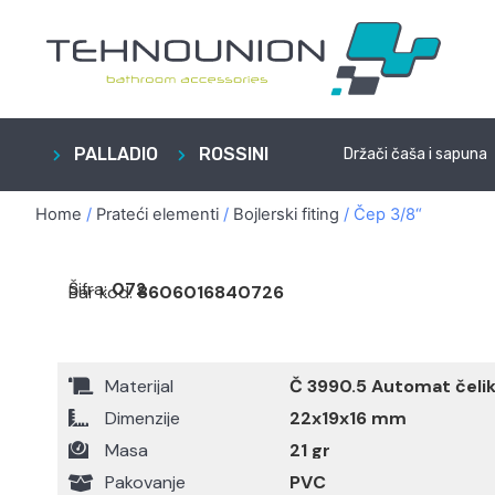
PALLADIO
ROSSINI
Držači čaša i sapuna
Home
/
Prateći elementi
/
Bojlerski fiting
/ Čep 3/8“
Šifra:
072
Bar kod:
8606016840726
Materijal
Č 3990.5 Automat čeli
Dimenzije
22x19x16 mm
Masa
21 gr
Pakovanje
PVC