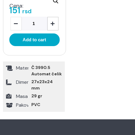
Cena:
151
rsd
Add to cart
Materijal
Č 3990.5
Automat čelik
Dimenzije
27x23x24
mm
Masa
29 gr
Pakovanje
PVC