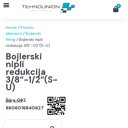
Okovi za vojne sanduke
Web Shop
0
Home
/
Prateći
elementi
/
Bojlerski
fiting
/ Bojlerski nipli
redukcija 3/8“-1/2“(S-U)
Bojlerski
nipli
redukcija
3/8“-1/2“(S-
U)
Šifra:
062
Bar kod:
8606016840627